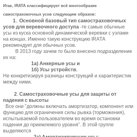
Итак,
IRATA классифицирует всё многообразие
самостраховочных усов следующим образом
:
1. Основной базовый тип самостраховочных
усов для веревочного доступа
-те самые обычные
усы из куска основной динамической веревки с узлами
на концах. Именно такую конструкцию IRATA
рекомендует для обычных усов.
В 2013 году зачем то было внесено подразделение
их на:
1а) Анкерные усы и
1б) Усы устройств.
Не конкретизируя разницы конструкций и характеристик
между ними.
2
.
Самостраховочные усы для защиты от
падения с высоты
Все они "должны включать амортизатор, компонент или
функцию для ограничения силы рывка (торможения),
испытываемой пользователем во время остановки
падения до приемлемого уровня". В этой группе
выделяются
2а) Амортизирующие усы;