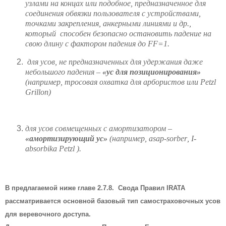
узлами на концах или подобное, предназначенное для
соединения обвязки пользователя с устройствами,
точками закрепления, анкерными линиями и др.,
который
способен безопасно остановить падение на
свою длину с фактором падения до
FF
=1.
для усов, не предназначенных для удержания даже
небольшого падения –
«ус для позиционирования»
(например, тросовая охватка для арбористов или
Petzl
Grillon
)
для усов совмещенных с амортизатором –
«амортизирующий ус»
(например,
asap
-
sorber
,
I
-
absorbika
Petzl
).
В предлагаемой ниже главе 2.7.8. Свода Правил IRATA
рассматривается основной базовый тип самостраховочных усов
для веревочного доступа.