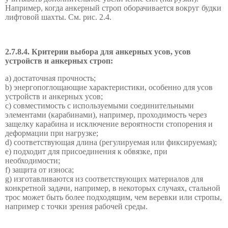
Например, когда анкерный строп оборачивается вокруг будки
лифтовой шахты. См. рис. 2.4.
2.7.8.4. Критерии выбора для анкерных усов, усов
устройств и анкерных строп:
а) достаточная прочность;
b
) энергопоглощающие характеристики, особенно для усов
устройств и анкерных усов;
с) совместимость с используемыми соединительными
элементами (карабинами), например, проходимость через
защелку карабина и исключение вероятности стопорения и
деформации при нагрузке;
d
) соответствующая длина (регулируемая или фиксируемая);
е) подходит для присоединения к обвязке, при
необходимости;
f
) защита от износа;
g
)
изготавливаются из
соответствующих материалов
для
конкретной задачи,
например,
в некоторых случаях
,
стальной
трос
может быть более подходящим
, чем
веревки или
стропы
,
например с точки зрения
рабочей среды
.