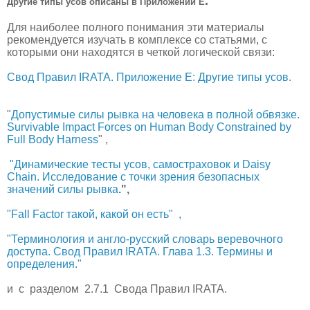
.
Другие типы усов описаны в Приложении E
Для наиболее полного понимания эти материалы
рекомендуется изучать в комплексе со статьями, с
которыми они находятся в четкой логической связи:
Свод Правил IRATA. Приложение E: Другие типы усов.
"
Допустимые силы рывка на человека в полной обвязке.
Survivable Impact Forces on Human Body Constrained by
Full Body Harness
" ,
"Динамические тесты усов, самостраховок и Daisy
Chain. Исследование с точки зрения безопасных
значений силы рывка
.
",
"Fall Factor такой, какой он есть" ,
"Терминология и англо-русский словарь веревочного
доступа. Свод Правил IRATA. Глава 1.3. Термины и
определения."
и с разделом 2.7.1 Свода Правил IRATA.