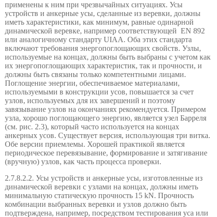
применены к ним при чрезвычайных ситуациях. Усы
устройств и анкерные усы, сделанные из веревки, должны
иметь характеристики, как минимум, равные одинарной
динамической веревке, например соответствующей
EN
892
или аналогичному стандарту
UIAA
. Оба этих стандарта
включают требования энергопоглощающих свойств. Узлы,
используемые на концах, должны быть выбраны с учетом как
их энергопоглощающих характеристик, так и прочности, и
должны быть связаны только компетентными лицами.
Поглощение энергии,
обеспечиваемое
материалами,
используемыми в
конструкции
усов,
повышается за счет
узлов
, используемых
для их завершений
и
поэтому
завязывание узлов на окончаниях
рекомендуется.
Примером
узла, хорошо поглощающего энергию, является узел Барреля
(см. рис. 2.3), который часто используется на концах
анкерных усов. Существует версия, использующая три витка.
Обе версии приемлемы. Хорошей практикой является
периодическое перевязывание, формирование и затягивание
(вручную) узлов, как часть процесса проверки.
2.7.8.2.2. Усы устройств и анкерные усы, изготовленные из
динамической веревки с узлами на концах, должны иметь
минимальную статическую прочность 15 kN. Прочность
комбинации выбранных веревки и узлов должно быть
подтверждена, например, посредством тестирования уса или