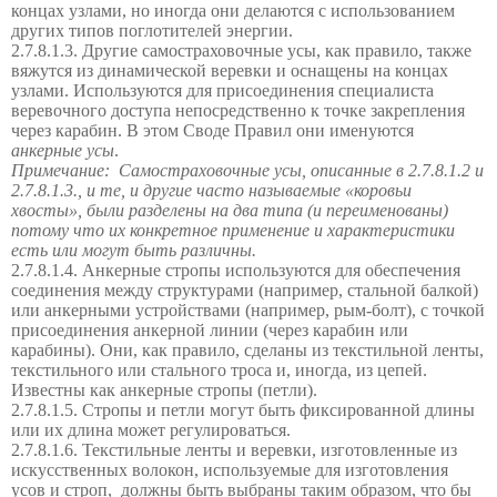
концах узлами, но иногда они делаются с использованием
других типов поглотителей энергии.
2.7.8.1.3. Другие самостраховочные усы, как правило, также
вяжутся из динамической веревки и оснащены на концах
узлами. Используются для присоединения специалиста
веревочного доступа непосредственно к точке закрепления
через карабин. В этом Своде Правил они именуются
анкерные усы
.
Примечание:
Самостраховочные усы, описанные в 2.7.8.1.2 и
2.7.8.1.3., и те, и другие часто называемые «коровьи
хвосты», были разделены на два типа (и переименованы)
потому что их конкретное применение и характеристики
есть или могут быть различны.
2.7.8.1.4. Анкерные стропы используются для обеспечения
соединения между структурами (например, стальной балкой)
или анкерными устройствами (например, рым-болт), с точкой
присоединения анкерной линии (через карабин или
карабины). Они, как правило, сделаны из текстильной ленты,
текстильного или стального троса и, иногда, из цепей.
Известны как анкерные стропы (петли).
2.7.8.1.5. Стропы и петли могут быть фиксированной длины
или их длина может регулироваться.
2.7.8.1.6. Текстильные ленты и веревки, изготовленные из
искусственных волокон, используемые для изготовления
усов и строп,
должны быть выбраны таким образом, что бы