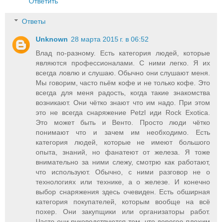
Ответить
Ответы
Unknown
28 марта 2015 г. в 06:52
Влад по-разному. Есть категория людей, которые
являются профессионалами. С ними легко. Я их
всегда ловлю и слушаю. Обычно они слушают меня.
Мы говорим, часто пьём кофе и не только кофе. Это
всегда для меня радость, когда такие знакомства
возникают. Они чётко знают что им надо. При этом
это не всегда снаряжение Petzl иди Rock Exotica.
Это может быть и Венто. Просто люди чётко
понимают что и зачем им необходимо. Есть
категория людей, которые не имеют большого
опыта, знаний, но фанатеют от железа. Я тоже
внимательно за ними слежу, смотрю как работают,
что используют. Обычно, с ними разговор не о
технологиях или технике, а о железе. И конечно
выбор снаряжения здесь очевиден. Есть обширная
категория покупателей, которым вообще на всё
похер. Они закупщики или организаторы работ.
Часто они руководствуются тем, что дорогое плохим