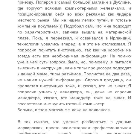
приезду. Поперся в самый большой магазин в Дублине,
где торгуют всякими компьютерными железяками, и
позиционировали себя во всех рекламах как лидера
местного рынка! Мы не ищем легких путей, и готовые
компы не покупаем-:)) Подобрал сам, что мне подходит
по характеристикам, запинка вышла на материнской
плате. Пока, я переезжал, и осваивался в Ирландии,
технологии урвались вперед, а я это не отслеживал. Я
попросил почитать инструкцию, так как на коробке не
всегда есть вся необходимая информация. Не помню
уже в чем суть вопроса была, но, по-моему, я пытался
выяснить в инструкции, какие типы процессора подходят
к данной маме, типы разъёмов. Пролистав ее два раза,
не нашел нужной информации. Спросил продавца, он
пролистал инструкцию тоже, и сказал, что не знает. Я
попросил узнать у менеджера, он, даже не спросив
менеджера, сказал, что менеджер тоже не знает. И
посоветовал мне купить готовый компьютер.
Больше, в этом магазине я даже не появлялся.
Я так считаю, что умение разбираться в данных
маркировках, просто элементарная профессиональная
необходимость, людей, которые занимаются