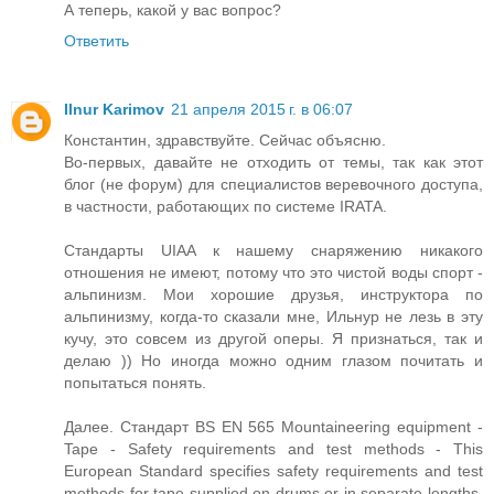
А теперь, какой у вас вопрос?
Ответить
Ilnur Karimov
21 апреля 2015 г. в 06:07
Константин, здравствуйте. Сейчас объясню.
Во-первых, давайте не отходить от темы, так как этот
блог (не форум) для специалистов веревочного доступа,
в частности, работающих по системе IRATA.
Стандарты UIAA к нашему снаряжению никакого
отношения не имеют, потому что это чистой воды спорт -
альпинизм. Мои хорошие друзья, инструктора по
альпинизму, когда-то сказали мне, Ильнур не лезь в эту
кучу, это совсем из другой оперы. Я признаться, так и
делаю )) Но иногда можно одним глазом почитать и
попытаться понять.
Далее. Стандарт BS EN 565 Mountaineering equipment -
Tape - Safety requirements and test methods - This
European Standard specifies safety requirements and test
methods for tape supplied on drums or in separate lengths,