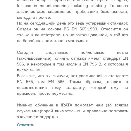
for use in mountaineering including climbing. То снова
альпинистское снаряжение, требования безопасности,
методы и прочее.
Но на сегодняшний день это ведь устаревший стандарт.
Создан он на основе BS EN 565:1993. Относится он
только к ленте/стропе, но не закольцованной, а той что
на барабанах намотана в магазинах.
Сегодня спортивные нейлоновые петли
(закольцованные), слинги, оттяжки имеют стандарт EN
566, а некоторые в том числе и EN 795 B, о котором я
писал выше.
В ссылке, что вы скинули, нет упоминаний о стандарте
EN 565, там EN 566. Таким образом, говорить о
несоответствии тому стандарту, который ему не
присвоен, просто неуместно.
Именно обучение в IRATA помогает нам (во всяком
случае мне)порой внимательно и правильно толковать
значение стандартов.
Ответить