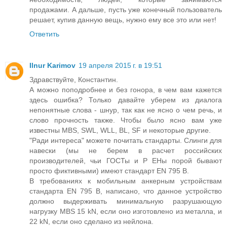
продажами. А дальше, пусть уже конечный пользователь
решает, купив данную вещь, нужно ему все это или нет!
Ответить
Ilnur Karimov
19 апреля 2015 г. в 19:51
Здравствуйте, Константин.
А можно поподробнее и без гонора, в чем вам кажется
здесь ошибка? Только давайте уберем из диалога
непонятные слова - шнур, так как не ясно о чем речь, и
слово прочность также. Чтобы было ясно вам уже
известны MBS, SWL, WLL, BL, SF и некоторые другие.
"Ради интереса" можете почитать стандарты. Слинги для
навески (мы не берем в расчет российских
производителей, чьи ГОСТы и Р ЕНы порой бывают
просто фиктивными) имеют стандарт EN 795 B.
В требованиях к мобильным анкерным устройствам
стандарта EN 795 B, написано, что данное устройство
должно выдерживать минимальную разрушающую
нагрузку MBS 15 kN, если оно изготовлено из металла, и
22 kN, если оно сделано из нейлона.