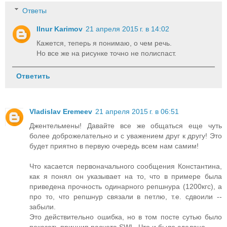
Ответы
Ilnur Karimov
21 апреля 2015 г. в 14:02
Кажется, теперь я понимаю, о чем речь.
Но все же на рисунке точно не полиспаст.
Ответить
Vladislav Eremeev
21 апреля 2015 г. в 06:51
Джентельмены! Давайте все же общаться еще чуть
более доброжелательно и с уважением друг к другу! Это
будет приятно в первую очередь всем нам самим!
Что касается первоначального сообщения Константина,
как я понял он указывает на то, что в примере была
приведена прочность одинарного репшнура (1200кгс), а
про то, что репшнур связали в петлю, т.е. сдвоили --
забыли.
Это действительно ошибка, но в том посте сутью было
показать принцип расчета SWL. Что и было сделано.