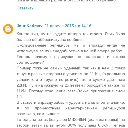
Ответить
Ilnur Karimov
21 апреля 2015 г. в 14:16
Константин, ну не судите автора так строго. Речь была
больше об аббревиатурах вообще.
Скольцованные реп-шнуры мы и вправду нигде не
используем за их ненадобностью в нашей сфере работ.
Теперь почему на рисунке не полиспаст и каково
соотношение?
Пример тоже не самый удачный, так как в нем 2 точки
тянут в разные стороны с усилием по 11 Кн, (в реальных
условиях это трудно встретить) что в сумме дает нам
22kN. Ну и на каждую из 2х ветвей приходится так же по
11kN. Потому отношение ветвь/точка приложения силы
1:1.
В статье и вправду забыли удвоить начальное значение.
А по прочностным характеристикам реп-шнуров
возможно, вам виднее.
То есть на ветвь без узлов MBS=9kN (если вы правы), на
второй ветви за вычетом 30% получаем 6,3kN. Теперь