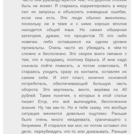
быть не может. Я стараюсь корректировать в меру
сил их запросы и объяснять очевидные ошибки,
если они есть. Эти люди обычно вменяемы,
поскольку не в теме и с ними хорошо вполне
находится общий язык. Но самая обширная
категория, думаю, что процентов 70 это либо
новички, либо оставшиеся на одном уровне
промальпы. Очень часто их убеждать в чём-то
сложно и бесполезно. Это скорее всего связано с
тем, что я продавец, поэтому барыга. И мне надо
сначала пойти повисеть, а потом советовать. Я
стараюсь уходить сразу из контакта, оставляя их
самим себе. И этот пласт, конечно основной
потребитель, обеспечивающий большую часть
оборота. Это вертикаль, венто, верёвка по 40
рублей. Такие понятия, о которых в этой статье
пишет Егор, это всё выпендрёж, бесполезное
знание. Ну так как-то. Но я тебе скажу, что вообще
ситуация меняется довольно ощутимо. Раньше
было очень много неадеквата, граничащего с
безумием. Я старался как мог, но потом оставил это
дело, переубеждать что-то или доказывать. Раньше