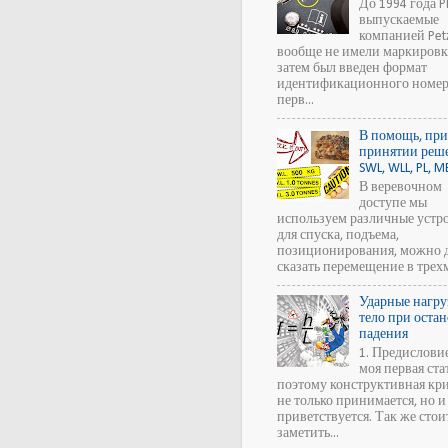
До 1994 года P
выпускаемые
компанией Petz
вообще не имели маркировк
затем был введен формат
идентификационного номера
перв...
В помощь, пр
принятии реш
SWL, WLL, PL, M
В веревочном
доступе мы
используем различные устро
для спуска, подъема,
позиционирования, можно 
сказать перемещение в трехм
Ударные нагру
тело при оста
падения
1. Предислови
моя первая ста
поэтому конструктивная кр
не только принимается, но и
приветствуется. Так же стои
заметить...