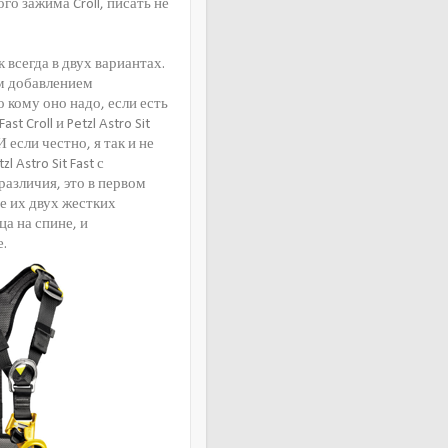
го зажима Croll, писать не
к всегда в двух вариантах.
жным добавлением
но кому оно надо, если есть
st Croll и Petzl Astro Sit
И если честно, я так и не
l Astro Sit Fast с
различия, это в первом
пе их двух жестких
ца на спине, и
е.