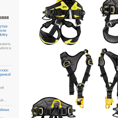
ЕНИЯ
нутых
 или
Entry
ложить
аботе в
d
сски:
оримся!
щей
 ...
ийных