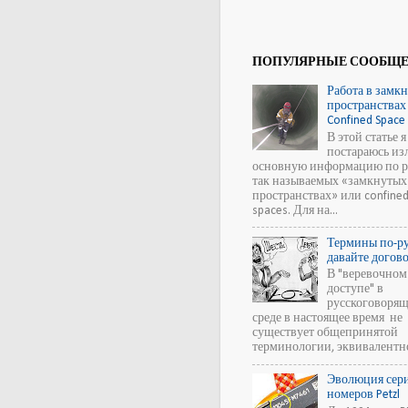
ПОПУЛЯРНЫЕ СООБЩ
Работа в замк
пространствах
Confined Space 
В этой статье я
постараюсь из
основную информацию по р
так называемых «замкнутых
пространствах» или confine
spaces. Для на...
Термины по-ру
давайте догов
В "веревочном
доступе" в
русскоговоря
среде в настоящее время не
существует общепринятой
терминологии, эквивалентной
Эволюция сер
номеров Petzl