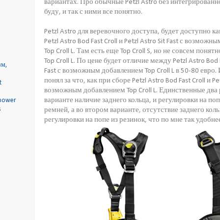
вариантах. Про обычные Petzl Astro без интегрированно
буду, и так с ними все понятно.
Petzl Astro для веревочного доступа, будет доступно ка
Petzl Astro Bod Fast Croll и Petzl Astro Sit Fast с возмо
Top Croll L. Там есть еще Top Croll S, но не совсем понят
Top Croll L. По цене будет отличие между Petzl Astro Bod Fa
Fast с возможным добавлением Top Croll L в 50-80 евро. 
понял за что, как при сборе Petzl Astro Bod Fast Croll и Petz
возможным добавлением Top Croll L. Единственные два 
варианте наличие заднего кольца, и регулировки на по
ремней, а во втором варианте, отсутствие заднего коль
регулировки на попе из резинок, что по мне так удобне