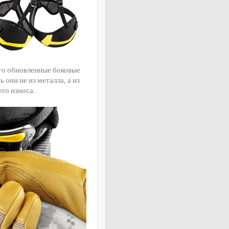
это обновленные боковые
 они не из металла, а из
го износа.