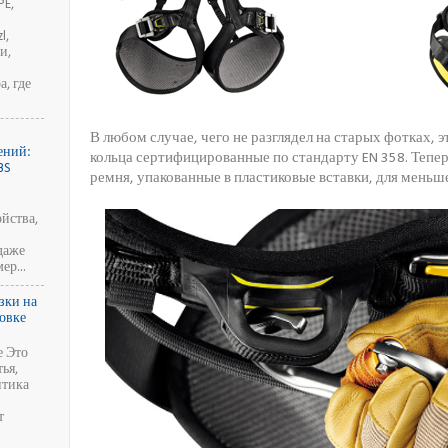
PE,
l,
и,
, где
и
В любом случае, чего не разглядел на старых фотках, 
ений:
кольца сертифицированные по стандарту EN 358. Теперь
BS
ремня, упакованные в пластиковые вставки, для меньше
йства,
даже
ер...
зки на
новке
е Это
тья,
итика
т