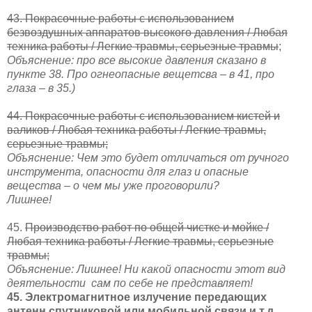
43. Покрасочные работы с использованием
безвоздушных аппаратов высокого давления / Любая
техника работы / Легкие травмы, серьезные травмы
;
Объяснение: про все высокие давления сказано в
пункте 38. Про огнеопасные вещетсва – в 41, про
глаза – в 35.)
44. Покрасочные работы с использованием кистей и
валиков / Любая техника работы / Легкие травмы,
серьезные травмы;
Объяснение: Чем это будет отличаться от ручного
инструмента, опасности для глаз и опасные
вещества – о чем мы уже проговорили?
Лишнее!
45.
Производство работ по общей чистке и мойке /
Любая техника работы / Легкие травмы, серьезные
травмы;
Объяснение: Лишнее! Ни какой опасности этот вид
деятельности
сам по себе не представляет!
45. Электромагнитное излучение передающих
антенн спутниковой или мобильной связи и т.д.