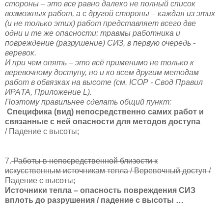
стороны – это все равно далеко не полный список
возможных работ, а с другой стороны – каждая из этих
(и не только этих) работ представляет всего две
одни и те же опасности: травмы работника и
повреждение (разрушение) СИЗ, в первую очередь -
веревок.
И при чем опять – это всё применимо не только к
веревочному доступу, но и ко всем другим методам
работ в обвязках на высоте (см.
ICOP
- Свод Правил
ИРА
TA
, Приложение
L
).
Поэтому правильнее сделать общий пункт:
Специфика (вид) непосредственно самих работ и
связанные с ней опасности для методов доступа
/ Падение с высоты;
7.
Работы в непосредственной близости к
искусственным источникам тепла / Веревочный доступ /
Падение с высоты;
Источники тепла – опасность повреждения СИЗ
вплоть до разрушения / падение с высоты …