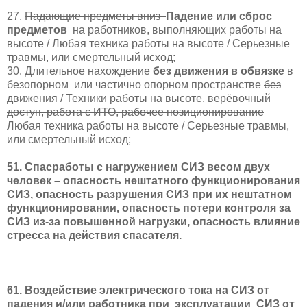
27.
Падающие предметы вниз
Падение или сброс
предметов
на работников, выполняющих работы на
высоте / Любая техника работы на высоте / Серьезные
травмы, или смертельный исход;
30. Длительное нахождение
без движения
в обвязке
в
безопорном
или частично опорном пространстве
без
движения
/
Техники работы на высоте, верёвочный
доступ, работа с ИТО, рабочее позиционирование
Любая техника работы на высоте / Серьезные травмы,
или смертельный исход;
51. Спасработы с нагружением СИЗ весом двух
человек – опасность нештатного функционирования
СИЗ, опасность разрушения СИЗ при их нештатном
функционировании, опасность потери контроля за
СИЗ из-за повышенной нагрузки, опасность влияние
стресса на действия спасателя.
61. Воздействие электрического тока на СИЗ от
падения и/или работника при
эксплуатации
СИЗ от