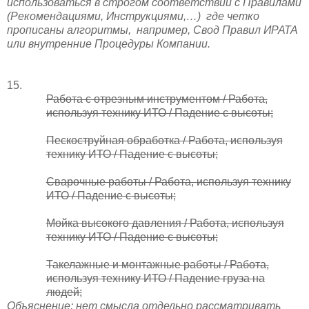
использоваться в строгом соответствии с Правилами
(Рекомендациями, Инструкциями,…)
где четко
прописаны алгоритмы,
например, Свод Правил ИРАТА
или внутренние Процедуры Компании.
15.
Работа с отрезным инструментом / Работа,
используя технику ИТО / Падение с высоты;
Пескоструйная обработка / Работа, используя
технику ИТО / Падение с высоты;
Сварочные работы / Работа, используя технику
ИТО / Падение с высоты;
Мойка высокого давления / Работа, используя
технику ИТО / Падение с высоты;
Такелажные и монтажные работы / Работа,
используя технику ИТО / Падение груза на
людей;
Объяснение: нет смысла отдельно рассматривать