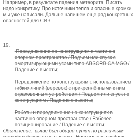
Например, в результате падения метеорита. Писать
надо конкретику. Про источники тепла и опасные кромки
мы уже написали. Дальше напишем еще ряд конкретных
опасностей для СИЗ.
19.
Передвижение по конструкциям в частично
опорном пространстве / Подъем или спуск с
амортизирующими усами типа ABSORBICA MGO /
Падение с высоты;
Передвижение по конструкциям с использованием
гибких линий (веревок) с прикреплёнными к ним
страховочным устройствам / Подъем или спуск по
конструкциям / Падение с высоты;
Работы и передвижение на конструкциях в
частично опорном пространстве / Рабочее
позиционирование / Падение с высоты;
Объяснение:
выше был общий пункт по различным
методам доступа на высоте.
Нет смысла вводить