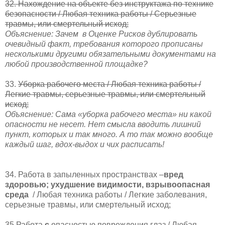
32. Нахождение на объекте без инструктажа по технике
безопасности / Любая техника работы / Серьезные
травмы, или смертельный исход;
Объяснение: Зачем
в Оценке Рисков дублировать
очевидный факт, требования которого прописаны
несколькими другими обязательными документами на
любой производственной площадке?
33.
Уборка рабочего места / Любая техника работы /
Легкие травмы, серьезные травмы, или смертельный
исход;
Объяснение: Сама «уборка рабочего места» ни какой
опасности не несет. Нет смысла вводить лишний
пункт, которых и так много. А то так можно вообще
каждый шаг, вдох-выдох и чих расписать!
34. Работа в запыленных пространствах –
вред
здоровью; ухудшение видимости, взрывоопасная
среда
/ Любая техника работы / Легкие заболевания,
серьезные травмы, или смертельный исход;
35.Работа
с
опасностью повреждения глаз / Любая