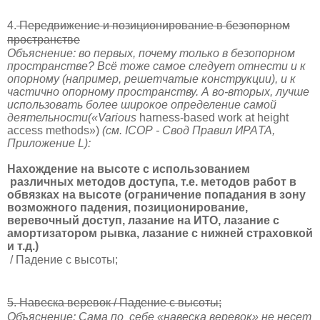
4.
Передвижение и позиционирование в безопорном
пространстве
Объяснение: во первых, почему только в безопорном
пространстве? Всё тоже самое следует отнести и к
опорному (например, решетчатые конструкции), и к
частично опорному пространству. А во-вторых, лучше
использовать более широкое определение самой
деятельности(«Various
harness-based work at height
access methods»)
(см.
ICOP
- Свод Правил ИРА
TA
,
Приложение
L
):
Нахождение на высоте с использованием
различных методов доступа, т.е. методов работ в
обвязках на высоте (ограничение попадания в зону
возможного падения, позиционирование,
веревочный доступ, лазание на ИТО, лазание с
амортизатором рывка, лазание с нижней страховкой
и т.д.)
/ Падение с высоты;
5. Навеска веревок / Падение с высоты;
Объяснение: Сама по
себе «навеска веревок» не несет