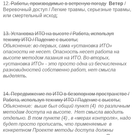
12.
Работы, производимые в ветреную погоду
Ветер
/
Веревочный доступ / Легкие травмы, серьезные травмы,
или смертельный исход;
13. Установка ИТО на высоте / Работа, используя
технику ИТО / Падение с высоты;
Объяснение: во-первых, сама «установка ИТО»
опасности не несет. Опасность несет работа на
высоте методом лазания на ИТО. Во-вторых,
«установка ИТО» - это просто одна из бесчисленных
разновидностей собственно работ, нет смысла
выделять.
14. Передвижение по ИТО в безопорном пространстве /
Работа, используя технику ИТО / Падение с высоты;
Объяснение:
выше был общий пункт (4)
по различным
методам доступа на высоте.
Нет смысла вводить
отдельно. В том пункте (4) , в «мерах контроля», надо
будет просто прописать, что применяемые
в
конкретном Проекте методы доступа должны