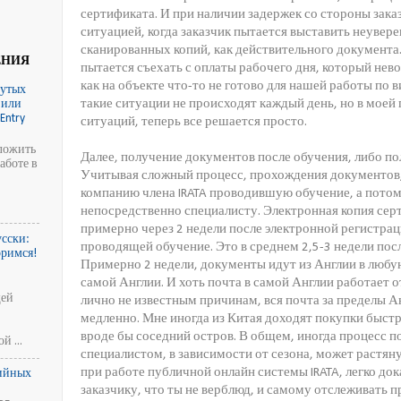
сертификата. И при наличии задержек со стороны заказ
ситуацией, когда заказчик пытается выставить неувер
сканированных копий, как действительного документа.
ЕНИЯ
пытается съехать с оплаты рабочего дня, который нев
как на объекте что-то не готово для нашей работы по в
нутых
такие ситуации не происходят каждый день, но в моей
 или
Entry
ситуаций, теперь все решается просто.
ложить
Далее, получение документов после обучения, либо по
аботе в
Учитывая сложный процесс, прохождения документов, 
компанию члена IRATA проводившую обучение, а потом
d
непосредственно специалисту. Электронная копия сер
примерно через 2 недели после электронной регистрац
сски:
проводящей обучение. Это в среднем 2,5-3 недели пос
оримся!
Примерно 2 недели, документы идут из Англии в любу
самой Англии. И хоть почта в самой Англии работает о
щей
лично не известным причинам, вся почта за пределы А
медленно. Мне иногда из Китая доходят покупки быстре
вроде бы соседний остров. В общем, иногда процесс 
 ...
специалистом, в зависимости от сезона, может растяну
при работе публичной онлайн системы IRATA, легко до
ийных
заказчику, что ты не верблюд, и самому отслеживать 