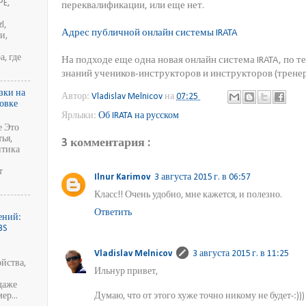
PE,
переквалификации, или еще нет.
l,
Адрес публичной онлайн системы IRATA
и,
, где
На подходе еще одна новая онлайн система IRATA, по т
знаний учеников-инструкторов и инструкторов (тренеро
зки на
Автор:
Vladislav Melnicov
на
07:25
новке
Ярлыки:
Об IRATA на русском
е Это
тья,
3 комментария :
итика
т
Ilnur Karimov
3 августа 2015 г. в 06:57
Класс!! Очень удобно, мне кажется, и полезно.
и
Ответить
ений:
BS
Vladislav Melnicov
3 августа 2015 г. в 11:25
йства,
Ильнур привет,
даже
ер...
Думаю, что от этого хуже точно никому не будет-:)))