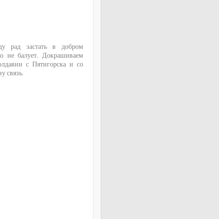
уду рад застать в добром
ко не балует. Докрашиваем
олдавии с Пятигорска и со
у связь.