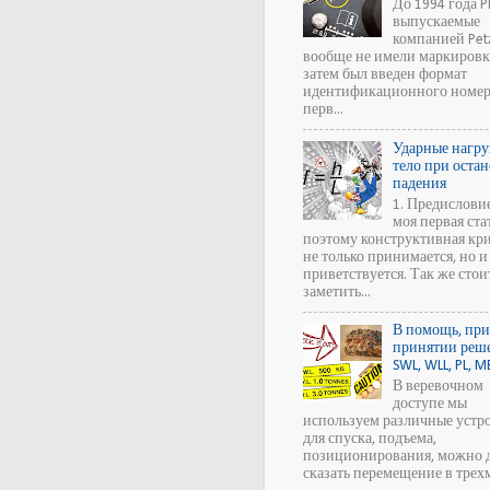
До 1994 года P
выпускаемые
компанией Petz
вообще не имели маркировк
затем был введен формат
идентификационного номера
перв...
Ударные нагру
тело при оста
падения
1. Предислови
моя первая ста
поэтому конструктивная кр
не только принимается, но и
приветствуется. Так же стои
заметить...
В помощь, пр
принятии реш
SWL, WLL, PL, M
В веревочном
доступе мы
используем различные устро
для спуска, подъема,
позиционирования, можно 
сказать перемещение в трехм