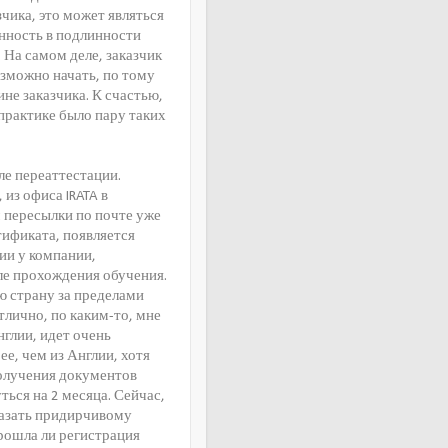
чика, это может являться
енность в подлинности
 На самом деле, заказчик
озможно начать, по тому
ине заказчика. К счастью,
 практике было пару таких
ле переаттестации.
из офиса IRATA в
 пересылки по почте уже
тификата, появляется
ии у компании,
ле прохождения обучения.
ю страну за пределами
тлично, по каким-то, мне
нглии, идет очень
е, чем из Англии, хотя
получения документов
ться на 2 месяца. Сейчас,
казать придирчивому
прошла ли регистрация