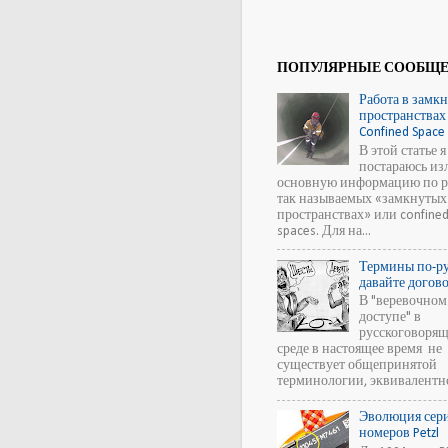
ПОПУЛЯРНЫЕ СООБЩ
Работа в замк
пространствах
Confined Space 
В этой статье я
постараюсь из
основную информацию по р
так называемых «замкнутых
пространствах» или confine
spaces. Для на...
Термины по-ру
давайте догов
В "веревочном
доступе" в
русскоговоря
среде в настоящее время не
существует общепринятой
терминологии, эквивалентной
Эволюция сер
номеров Petzl