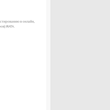
естированию в онлайн,
в) IRATA.