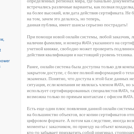
определенных регионах мира, где банально документ
встречались различные варианты, как полная подделка,
на более высокий, или дата действия сертификата. Не 
на том, зачем это делалось, но теперь,
данная публика, имеет шансы серьезно пострадать!
При помощи новой онлайн системы, любой заказчик, л
наличии фамилии, и номера IRATA указанного на сертиф
учетной книжке, свободно может проверить подлиннос
действия квалификации и настоящий уровень техника.
Ранее, онлайн система была доступна только для компа
закрытом доступе, с более полной информацией о техн
экзаменах. Понятно, что доступа к этой базе данных н
ситуация, если компания не являлась членом IRATA, но
использует сертифицированных специалистов IRATA, т
возможна только по прямым контактам с офисом IRATA.
Есть еще один плюс появления данной онлайн системы 
на большинство объектов, все копии сертификатов отп
цифровом формате. А потом как следствие, иногда во
моменты с заказчиком, по приезду на объект команды,
кто-то забывает прихватить собой оригинал, стопроц