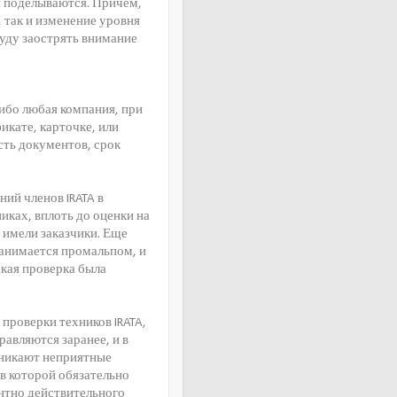
ы поделываются. Причем,
 так и изменение уровня
буду заострять внимание
ибо любая компания, при
икате, карточке, или
ть документов, срок
ний членов IRATA в
иках, вплоть до оценки на
е имели заказчики. Еще
 занимается промальпом, и
акая проверка была
проверки техников IRATA,
равляются заранее, и в
зникают неприятные
 в которой обязательно
ентно действительного