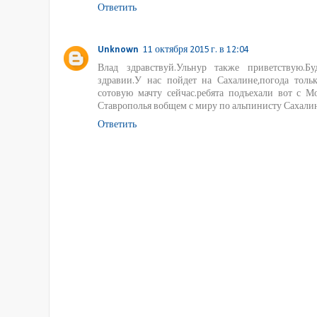
Ответить
Unknown
11 октября 2015 г. в 12:04
Влад здравствуй.Ульнур также приветствую.Б
здравии.У нас пойдет на Сахалине,погода толь
сотовую мачту сейчас.ребята подъехали вот с М
Ставрополья вобщем с миру по альпинисту Сахалин
Ответить